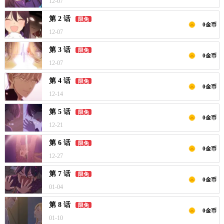
12-07
第 2 话
限免
0金币
12-07
第 3 话
限免
0金币
12-07
第 4 话
限免
0金币
12-14
第 5 话
限免
0金币
12-21
第 6 话
限免
0金币
12-27
第 7 话
限免
0金币
01-04
第 8 话
限免
0金币
01-10